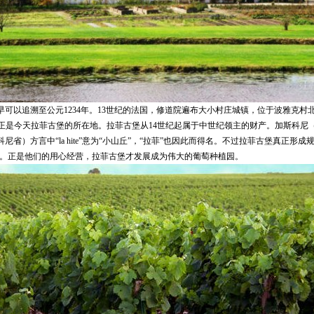
以追溯至公元1234年。13世纪的法国，修道院遍布大小村庄城镇，位于波雅克村
nastery）正是今天拉菲古堡的所在地。拉菲古堡从14世纪起属于中世纪领主的财产。加斯科尼（
省）方言中“la hite”意为“小山丘”，“拉菲”也因此而得名。不过拉菲古堡真正形成
到来。正是他们的用心经营，拉菲古堡才发展成为伟大的葡萄种植园。