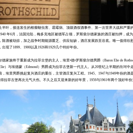
上半叶，接连发生的根瘤蚜虫害、霜霉病、顶级酒假酒事件、第一次世界大战和严重
940 年6月，法国沦陷，梅多克地区被德军占领，罗斯柴尔德家族的酒庄被扣押，成为公
，陈酒被劫掠，加之战争时期能源匮乏、供应短缺，酒庄发展跌至谷底。唯一值得欣
现了1899、1900以及1926和1929几个特好年份。
族终于重新成为拉菲古堡的主人，埃里•德•罗斯柴尔德男爵（Baron Elie de Rothsc
（Elie）与埃德蒙（Edmond）男爵成为拉菲古堡新一代主人。从20世纪上半期的坎坷
，埃里男爵挑起复兴酒庄的重任，主管酒庄复兴工程。1945、1947与1949年份的
冻使得拉菲古堡再次元气大伤。不久之后又迎来新的好年景，1959与1961年两个顶好年