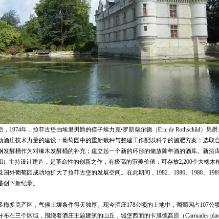
74年，拉菲古堡由埃里男爵的侄子埃力克•罗斯柴尔德（Eric de Rothschild）
动酒庄技术力量的建设：葡萄园中的重新栽种与整建工作配以科学的施肥方案；选取
钢发酵槽作为对橡木发酵桶的补充；建立起一个新的环形的储放陈年酒的酒库。新酒
o Bofill）主持设计建造，是革命性的创新之作，有极高的审美价值，可存放2,200个大
外葡萄园成功地扩大了拉菲古堡的发展空间。在此期间，1982、1986、1988、1989、19
是创下新纪录。
多克产区，气候土壤条件得天独厚。现今酒庄178公顷的土地中，葡萄园占107公
在三个区域，围绕着酒庄主题建筑的山丘，城堡西面的卡旭德高原（Carruades plat