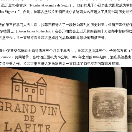
历山大•塞古尔（Nicolas-Alexandre de Segur）。他们的儿子小亚力山大因此成
ce des Vignes）”。自此，拉菲古堡和拉图酒庄波尔多这两大名庄进入了共同书写历史
族的第三代掌门人去世后，拉菲产权进入了一段较为混乱的历史时期，但所产酒依然
尔德爵士（Baron James Rothschild）在公开拍卖会上以天价四百四十万法郎中标
古堡至今，且一直维持着拉菲古堡卓越的品质和世界顶级葡萄酒声誉。
•罗斯柴尔德爵士购得酒庄三个月后不幸去世，拉菲古堡由其三个儿子阿尔方索（Alph
（Edmond）共同继承，当时酒庄面积为74公顷。1868年之后的10年期间，酒庄美酒叠出：18
8年份皆是至美之作。拉菲古堡自进入罗氏家族后一直持续了15年左右的辉煌发展期。