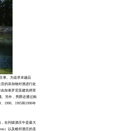
男爵主掌。为追求卓越品
合宜的添加物对酒进行处
库由加泰罗尼亚建筑师里
橡木桶。另外，男爵还通过购
90、1995和1996年
顷，在列级酒庄中是最大
eau）以及毗邻酒庄的圣