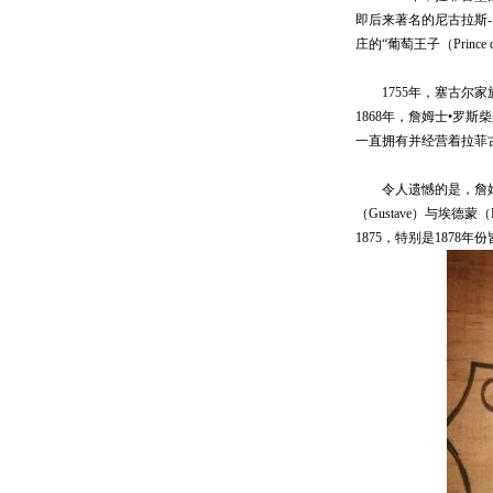
即后来著名的尼古拉斯- 亚
庄的“葡萄王子（Prin
1755年，塞古尔家
1868年，詹姆士•罗斯柴
一直拥有并经营着拉菲
令人遗憾的是，詹姆士
（Gustave）与埃德蒙
1875，特别是187