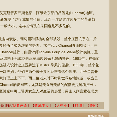
nis位于艾克斯普罗旺斯北部，阿维侬东部的吕倍龙(Luberon)地区。
Chancel重新发现了这个城堡的价值。庄园一连躲过连续多年的革命战
5年一般大小，这样的情况在法国也是不多见的。
慢走向衰败。葡萄园和橄榄树全部被毁，整个庄园几乎在一片
经历了极为艰辛的努力。70年代，Chancel将庄园买下，并
Chancel提议，由设计师Tob-bie Loup de Viane设计实施，重
及结构上形成花果蔬菜满园风光无限的景色。1981年，在葡萄
式设计让庄园躲过了Mistral季风的侵袭。1990年，整个花
一对夫妇，他们与两个孩子共同经营着这个酒庄。儿子负责开
家打理上上下下。而二位老人时不时到世界各地旅游，权当是
le Chancel酷爱厨艺，尤其是美食与美酒的配搭更是她所擅长，
瓶罐罐中可以瞥见女主人对生活的热爱；男主人则喜爱在书房
条评论/
我要评论
】【
收藏本页
】【
大
中
小
】【
打印
】【
关闭
】
更多评论>>